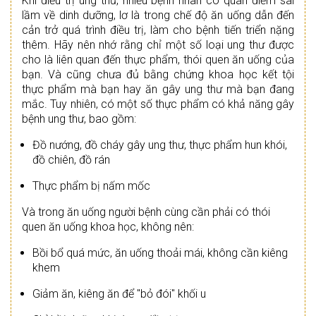
Khi điều trị ung thư, nhiều bệnh nhân có quan điểm sai
lầm về dinh dưỡng, lơ là trong chế độ ăn uống dẫn đến
cản trở quá trình điều trị, làm cho bệnh tiến triển nặng
thêm. Hãy nên nhớ rằng chỉ một số loại ung thư được
cho là liên quan đến thực phẩm, thói quen ăn uống của
bạn. Và cũng chưa đủ bằng chứng khoa học kết tội
thực phẩm mà bạn hay ăn gây ung thư mà bạn đang
mắc. Tuy nhiên, có một số thực phẩm có khả năng gây
bệnh ung thư, bao gồm:
Đồ nướng, đồ cháy gây ung thư, thực phẩm hun khói,
đồ chiên, đồ rán
Thực phẩm bị nấm mốc
Và trong ăn uống người bệnh cùng cần phải có thói
quen ăn uống khoa học, không nên:
Bồi bổ quá mức, ăn uống thoải mái, không cần kiêng
khem
Giảm ăn, kiêng ăn để "bỏ đói" khối u