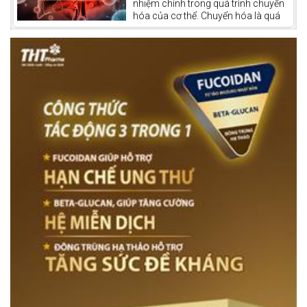
nhiệm chính trong quá trình chuyển
hóa của cơ thể. Chuyển hóa là quá
trình cơ thể chuyển đổi thức ăn, chất
dinh dưỡng thành năng lượng và các
hợp chất cần thiết cho sự sống. Gan
còn được xem như một “nhà máy xử
lý hóa chất” của cơ thể, giúp thải độc
tố và tổng hợp các chất quan trọng
như dịch mật, glycogen và protein
huyết tương.