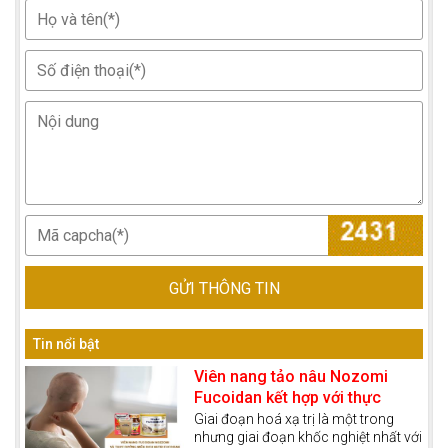
GỬI THÔNG TIN
Tin nổi bật
Viên nang tảo nâu Nozomi
Fucoidan kết hợp với thực
dưỡng miễn dịch giúp bệnh
Giai đoạn hoá xạ trị là một trong
nhưng giai đoạn khốc nghiệt nhất với
nhân ung thư vượt qua giai