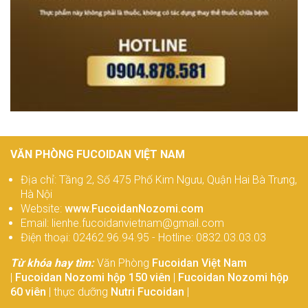
VĂN PHÒNG FUCOIDAN VIỆT NAM
Địa chỉ: Tầng 2, Số 475 Phố Kim Ngưu, Quận Hai Bà Trưng,
Hà Nội
Website:
www.FucoidanNozomi.com
Email: lienhe.fucoidanvietnam@gmail.com
Điện thoại: 02462.96.94.95 - Hotline: 0832.03.03.03
Từ khóa hay tìm:
Văn Phòng
Fucoidan Việt Nam
|
Fucoidan Nozomi hộp 150 viên
|
Fucoidan Nozomi hộp
60 viên
| thực dưỡng
Nutri Fucoidan
|