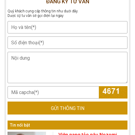
ĐĂNG KÝ TƯ VẤN
Quý khách cung cấp thông tin như duới đây.
Dược sỹ tư vẫn sẽ gọi điện lại ngay
GỬI THÔNG TIN
Tin nổi bật
Viên nang tảo nâu Nozomi