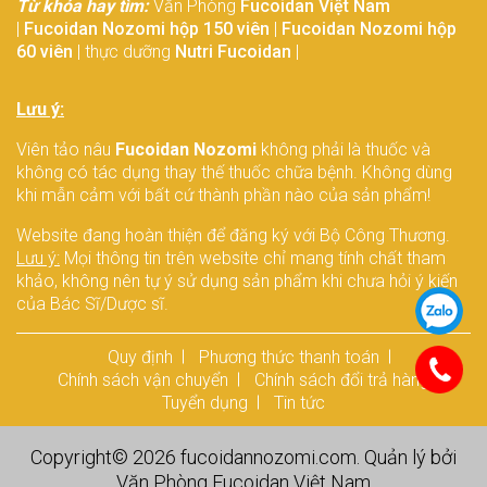
Từ khóa hay tìm:
Văn Phòng
Fucoidan Việt Nam
|
Fucoidan Nozomi hộp 150 viên
|
Fucoidan Nozomi hộp
60 viên
| thực dưỡng
Nutri Fucoidan
|
Lưu ý:
Viên tảo nâu
Fucoidan Nozomi
không phải là thuốc và
không có tác dụng thay thế thuốc chữa bệnh. Không dùng
khi mẫn cảm với bất cứ thành phần nào của sản phẩm!
Website đang hoàn thiện để đăng ký với Bộ Công Thương.
Lưu ý:
Mọi thông tin trên website chỉ mang tính chất tham
khảo, không nên tự ý sử dụng sản phẩm khi chưa hỏi ý kiến
của Bác Sĩ/Dược sĩ.
Quy định
Phương thức thanh toán
Chính sách vận chuyển
Chính sách đổi trả hàng
Tuyển dụng
Tin tức
Copyright© 2026
fucoidannozomi.com
. Quản lý bởi
Văn Phòng
Fucoidan Việt Nam