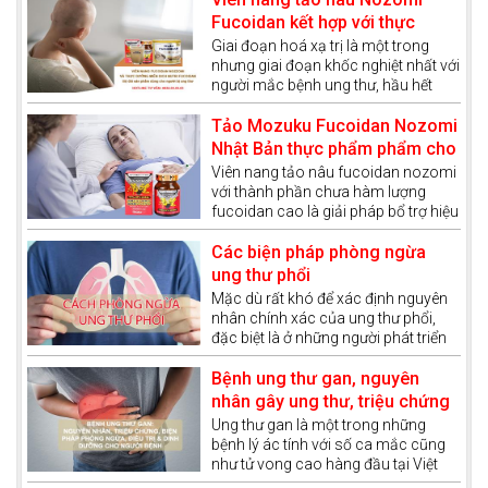
Fucoidan kết hợp với thực
dưỡng miễn dịch giúp bệnh
Giai đoạn hoá xạ trị là một trong
nhưng giai đoạn khốc nghiệt nhất với
nhân ung thư vượt qua giai
người mắc bệnh ung thư, hầu hết
đoạn hoá xạ trị
các bệnh nhân mất trong giai đoạn
này là do cơ thể bị suy giảm hệ
Tảo Mozuku Fucoidan Nozomi
thống miễn dịch. Quá trình hoá xạ trị
Nhật Bản thực phẩm phẩm cho
đã tiêu diệt cả các tế bào gây bệnh
người xạ trị ung thư
Viên nang tảo nâu fucoidan nozomi
cũng như các tế bào tốt. Vậy người
với thành phần chưa hàm lượng
bệnh ung thư cần "chuẩn bị" như thế
fucoidan cao là giải pháp bổ trợ hiệu
nào để có thể dễ dàng vượt qua giai
quả trong cuộc chiến chống lại căn
đoạn này?
bệnh ung thư, phòng ngừa và hỗ trợ
Các biện pháp phòng ngừa
điều trị ung thư hiệu quả
ung thư phổi
Mặc dù rất khó để xác định nguyên
nhân chính xác của ung thư phổi,
đặc biệt là ở những người phát triển
ung thư phổi mà không có bất kỳ
yếu tố nguy cơ nào được biết đến.
Bệnh ung thư gan, nguyên
Tuy nhiên, có một số yếu tố liên
nhân gây ung thư, triệu chứng
quan đến lối sống làm tăng nguy cơ
và phương pháp điều trị ung
Ung thư gan là một trong những
phát triển ung thư phổi và trên cơ sở
bệnh lý ác tính với số ca mắc cũng
thư gan
đó, chúng ta sẽ có cách phòng
như tử vong cao hàng đầu tại Việt
ngừa căn bệnh này.
Nam. Bệnh đang có xu hướng ngày