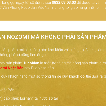
 lòng gọi ngay tới số điện thoại
0832.03.03.03
để được tư vấn mi
hộp, tặng 1 hộp-(Hộp 150
từ Văn Phòng Fucoidan Việt Nam, chúng tôi giao hàng miễn phí t
 Nhật Bản.
iên) Liệu trình 10 hộp tặng
ản.
hộp, tặng 2 hộp-(Hộp 60
 Nhật Bản.
DAN NOZOMI MÀ KHÔNG PHẢI SẢN PHẨ
50 viên) Tảo nâu Mozuku
ua sản phẩm online không còn khó khăn với chúng ta. Nhưng làm 
 không phải ai cũng làm được
0 viên) Tảo nâu Mozuku
 nay sản phẩm
fucoidan
là một trong những dòng sản phẩm được
viên) Tảo nâu Mozuku
omi Nhật Bản
hay Fucoidan nào.
quý khách hàng một số thông tin để quý khách có thể đưa ra qu
 Nhật Bản
 cấp phép lưu hành tại nước sở tại