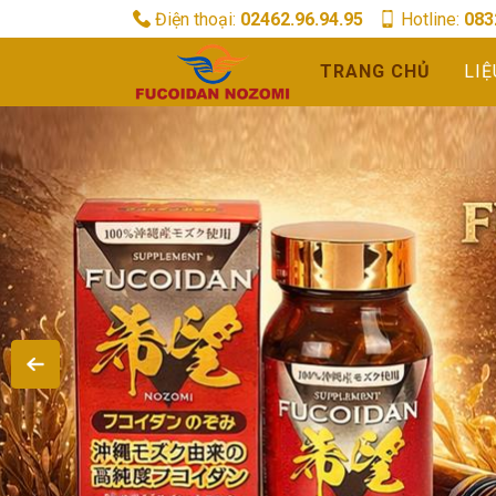
Điện thoại:
02462.96.94.95
Hotline:
083
TRANG CHỦ
LIỆ