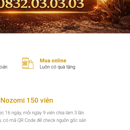
ung thư cần "chuẩn bị" như thế
chiến chống lại căn bệnh ung
nào để có thể dễ dàng vượt qua
thư, phòng ngừa và hỗ trợ điều trị
giai đoạn này?
ung thư hiệu quả
Xác nhận đơn
Fre
Qua điện thoại
Nha
 Nozomi 150 viên
c 16 ngày, mỗi ngày 9 viên chia làm 3 lần.
n, có mã QR Code để check nguồn gốc sản