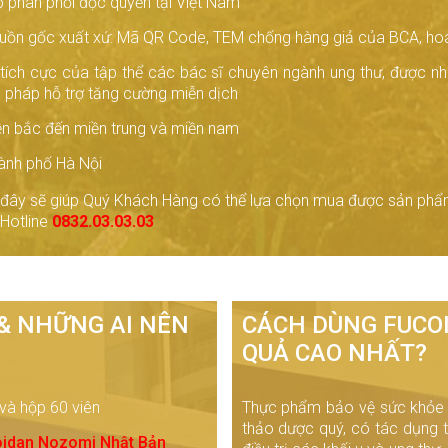
phân phối độc quyền tại Việt Nam
uồn gốc xuất xứ: Mã QR Code, TEM chống hàng giả của BCA, ho
tích cực của tập thể các bác sĩ chuyên ngành ung thư, được nh
u pháp hỗ trợ tăng cường miễn dịch
ền bắc đến miền trung và miền nam
hành phố Hà Nội
ên đây sẽ giúp Quý Khách Hàng có thể lựa chọn mua được sản phẩ
 Hotline
0832.03.03.03
& NHỮNG AI NÊN
CÁCH DÙNG FUCO
QUẢ CAO NHẤT?
và hộp 60 viên
Thực phẩm bảo vệ sức khỏe 
thảo dược quý, có tác dụng t
idan Nozomi Nhật Bản