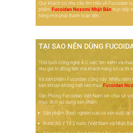
Quý khách có nhu cầu tìm hiểu về Fucoidan vui
Ninh Thị Tâm , 098XXXX910, Liệu trình 3 
phẩm
Fucoidan
Nozomi Nhật Bản
trực tiếp 
viên) Tảo nâu Mozuku Fucoidan Nozomi
hàng mới phải thanh toán tiền.
Phạm Đức Chinh , 092XXXX299, (Hộp 150 v
5 hộp Tảo nâu Fucoidan Nozomi Nhật B
Hà Ngọc Cận , 096XXXX562, Liệu trình 5 
viên) Tảo nâu Mozuku Fucoidan Nozomi
TẠI SAO NÊN DÙNG FUCOI
Nguyễn Đức Chiến , 093XXXX681, (Hộp 1
Fucoidan Nozomi Nhật Bản.
Thời buổi công nghệ 4.0, việc tìm kiếm và m
như giá trị đồng tiền mà khách hàng bỏ ra thì
Ninh Thị Nguyên , 090XXXX157, (Hộp 15
Fucoidan Nozomi Nhật Bản.
Và sản phẩm Fucoidan cũng vậy. Nhiều năm
Hoàng Thị Huệ , 093XXXX169, (Hộp 150 
băn khoăn không biết nên mua
Fucoidan Noz
Fucoidan Nozomi Nhật Bản.
Văn Phòng Fucoidan Việt Nam xin chia sẻ với 
mục đích sử dụng sản phẩm
Sản phẩm được nghiên cứu và sản xuất tại
Được Bộ Y Tế 2 nước (Việt Nam và Nhật Bản)