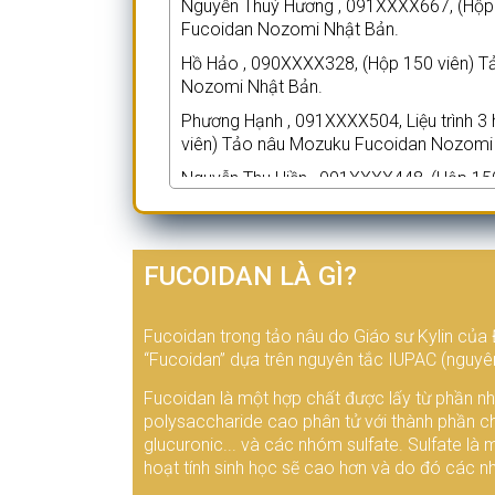
Nguyễn Thuý Hương , 091XXXX667, (Hộp
Fucoidan Nozomi Nhật Bản.
Hồ Hảo , 090XXXX328, (Hộp 150 viên) 
Nozomi Nhật Bản.
Phương Hạnh , 091XXXX504, Liệu trình 3 
viên) Tảo nâu Mozuku Fucoidan Nozomi
Nguyễn Thu Hiền , 091XXXX448, (Hộp 15
Fucoidan Nozomi Nhật Bản.
Nguyễn Văn Phương , 098XXXX839, Liệu tr
150 viên) Tảo nâu Mozuku Fucoidan No
FUCOIDAN LÀ GÌ?
Hoàng Thái Lợi , 090XXXX555, Liệu trình
viên) Tảo nâu Mozuku Fucoidan Nozomi
Fucoidan trong tảo nâu do Giáo sư Kylin của 
Nguyễn Văn Lập , 094XXXX396, Liệu trìn
“Fucoidan” dựa trên nguyên tắc IUPAC (nguyên
Mozuku Fucoidan Nozomi Nhật Bản. Mỗi 
Fucoidan là một hợp chất được lấy từ phần n
Trần Thuý Vân , 098XXXX987, Liệu trình 
polysaccharide cao phân tử với thành phần c
viên) Tảo nâu Mozuku Fucoidan Nozomi
glucuronic... và các nhóm sulfate. Sulfate là 
Kim Dung , 090XXXX010, (Hộp 150 viên)
hoạt tính sinh học sẽ cao hơn và do đó các nh
Nozomi Nhật Bản.