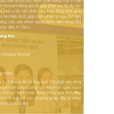
, đặc biệt là với các bệnh nhân đang hóa trị hay
an Nozomi đúng giờ sẽ giúp phát huy tối đa tác
ra khối u do tác nhân oxy hóa đồng thời giúp
ệ hệ miễn dịch, giúp bệnh nhân ăn ngủ tốt hơn,
âng cao sức khỏe người bệnh, làm tăng hiệu
áp điều trị Tây y.
ung thư:
ăn khoảng 30 phút
g chiều
ừ 2 - 3 tháng để có hiệu quả. Tốt nhất nên uống
xuyên để tăng cường sức khoẻ và ngăn ngừa
. Đối với bệnh nhân đang trong quá trình điều
mi kết hợp với các phương pháp điều trị khác
à tốt hơn rõ rệt.