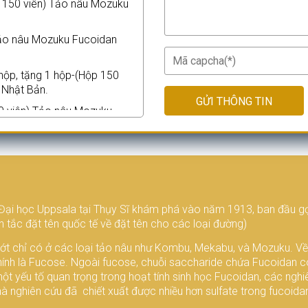
 150 viên) Tảo nâu Mozuku
Tảo nâu Mozuku Fucoidan
hộp, tặng 1 hộp-(Hộp 150
 Nhật Bản.
GỬI THÔNG TIN
0 viên) Tảo nâu Mozuku
ình 5 hộp, tặng 2 hộp-(Hộp
zomi Nhật Bản.
 10 hộp, tặng 5 hộp-(Hộp 150
 Nhật Bản.
Đại học Uppsala tại Thụy Sĩ khám phá vào năm 1913, ban đầu gọi l
h 3 hộp tặng 1 hộp Tảo nâu
 tắc đặt tên quốc tế về đặt tên cho các loại đường)
hộp 60 viên.
hớt chỉ có ở các loại tảo nâu như Kombu, Mekabu, và Mozuku. V
5 hộp, tặng 2 hộp-(Hộp 150
hính là Fucose. Ngoài fucose, chuỗi saccharide chứa Fucoidan 
 Nhật Bản.
một yếu tố quan trọng trong hoạt tính sinh học Fucoidan, các nghiê
 Tảo nâu Mozuku Fucoidan
à nghiên cứu đã chiết xuất được nhiều hơn sulfate trong fucoida