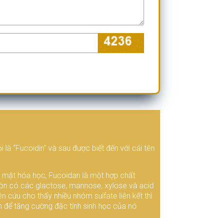
à “Fucoidin" và sau được biết đến với cái tên
ề mặt hóa học, Fucoidan là một hợp chất
còn có các glactose, mannose, xylose và acid
n cứu cho thấy nhiều nhóm sulfate liên kết thì
n để tăng cường đặc tính sinh học của nó