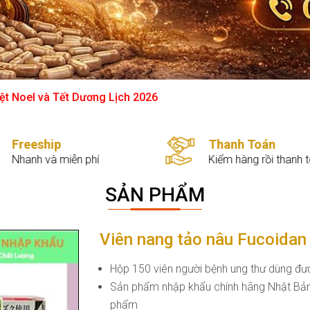
ệt Noel và Tết Dương Lịch 2026
Thanh Toán
Mua online
Kiểm hàng rồi thanh toán
Luôn có quà tặng
SẢN PHẨM
Viên nang tảo nâu Fucoidan
Hộp 150 viên người bệnh ung thư dùng đượ
Sản phẩm nhập khẩu chính hãng Nhật Bả
phẩm