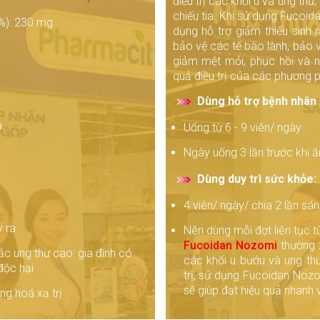
điều trị các khối u và ung thư
chiếu tia. Khi sử dụng Fucoid
%): 230 mg
dụng hỗ trợ giảm thiểu sinh 
bảo vệ các tế bào lành, bảo v
giảm mệt mỏi, phục hồi và n
quả điều trị của các phương ph
Dùng hỗ trợ bệnh nhân 
.
Uống từ 6 - 9 viên/ ngày
Ngày uống 3 lần trước khi 
Dùng duy trì sức khỏe:
4 viên/ ngày/ chia 2 lần sán
 ra
Nên dùng mỗi đợt liên tục t
Fucoidan Nozomi
thường 
c ung thư cao: gia đình có
các khối u bướu và ung thư
độc hại
trị, sử dụng Fucoidan Nozo
sẽ giúp đạt hiệu quả nhanh v
ng hoá xạ trị