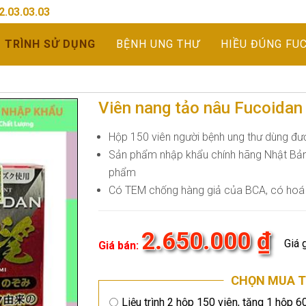
2.03.03.03
U TRÌNH SỬ DỤNG
BỆNH UNG THƯ
HIỀU ĐÚNG FU
Viên nang tảo nâu Fucoidan
Hộp 150 viên người bệnh ung thư dùng đượ
Sản phẩm nhập khẩu chính hãng Nhật Bả
phẩm
Có TEM chống hàng giả của BCA, có ho
2.650.000 ₫
Giá 
Giá bán:
CHỌN MUA T
Liệu trình 2 hộp 150 viên, tặng 1 hộp 6