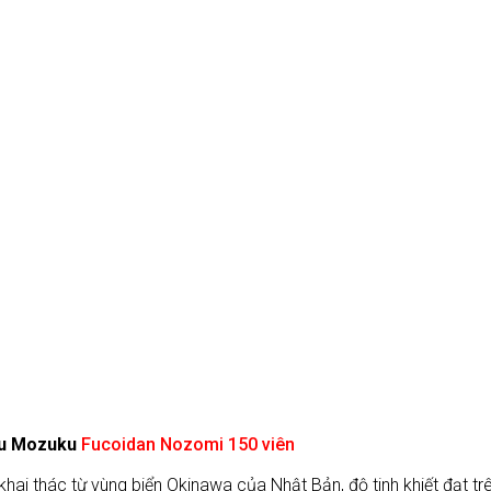
nâu Mozuku
Fucoidan Nozomi 150 viên
ai thác từ vùng biển Okinawa của Nhật Bản, độ tinh khiết đạt tr