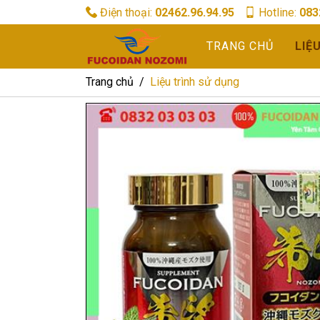
Điện thoại:
02462.96.94.95
Hotline:
083
TRANG CHỦ
LIỆ
Trang chủ
Liệu trình sử dụng