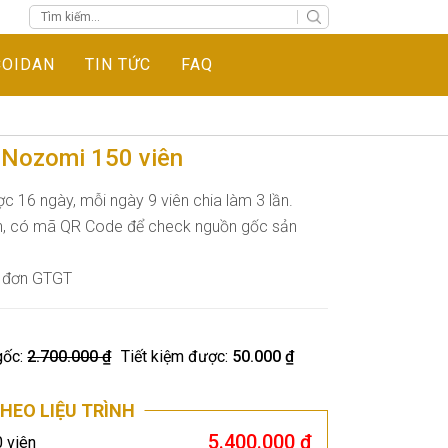
COIDAN
TIN TỨC
FAQ
 Nozomi 150 viên
c 16 ngày, mỗi ngày 9 viên chia làm 3 lần.
n, có mã QR Code để check nguồn gốc sản
á đơn GTGT
gốc:
2.700.000 ₫
Tiết kiệm được:
50.000 ₫
HEO LIỆU TRÌNH
5.400.000 ₫
0 viên